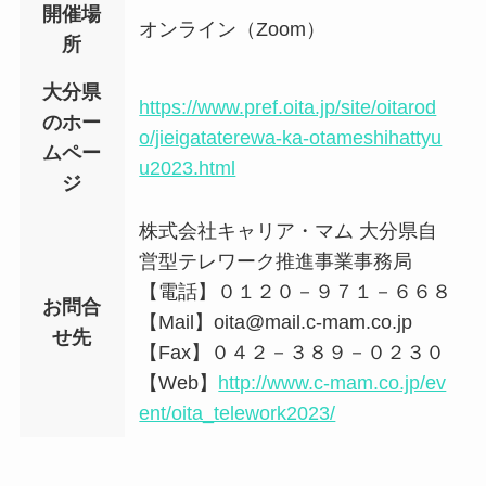
開催場
オンライン（Zoom）
所
大分県
https://www.pref.oita.jp/site/oitarod
のホー
o/jieigataterewa-ka-otameshihattyu
ムペー
u2023.html
ジ
株式会社キャリア・マム 大分県自
営型テレワーク推進事業事務局
【電話】０１２０－９７１－６６８
お問合
【Mail】oita@mail.c-mam.co.jp
せ先
【Fax】０４２－３８９－０２３０
【Web】
http://www.c-mam.co.jp/ev
ent/oita_telework2023/